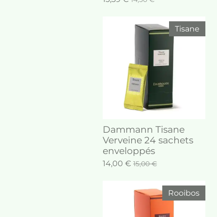
Tisane
Dammann Tisane
Verveine 24 sachets
enveloppés
14,00 €
15,00 €
Rooibos