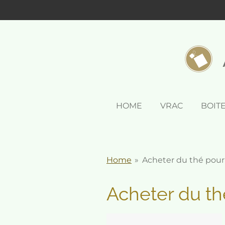
Passer
au
contenu
principal
HOME
VRAC
BOIT
Home
»
Acheter du thé pour 
Acheter du th