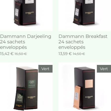
Dammann Darjeeling
Dammann Breakfast
24 sachets
24 sachets
enveloppés
enveloppés
15,42 €
13,59 €
16,50 €
14,50 €
Vert
Vert