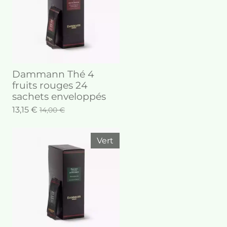
Dammann Thé 4
fruits rouges 24
sachets enveloppés
13,15 €
14,00 €
Vert