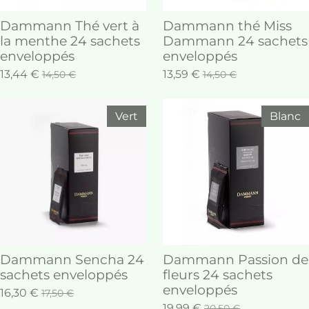
Dammann Thé vert à
Dammann thé Miss
la menthe 24 sachets
Dammann 24 sachets
enveloppés
enveloppés
13,44 €
13,59 €
14,50 €
14,50 €
Vert
Blanc
Dammann Sencha 24
Dammann Passion de
sachets enveloppés
fleurs 24 sachets
enveloppés
16,30 €
17,50 €
19,99 €
20,50 €