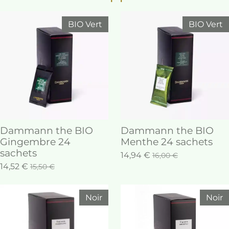
BIO Vert
BIO Vert
Dammann the BIO
Dammann the BIO
Gingembre 24
Menthe 24 sachets
sachets
14,94 €
16,00 €
14,52 €
15,50 €
Noir
Noir