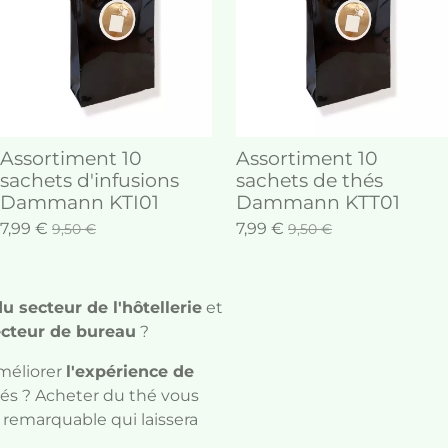
Assortiment 10
Assortiment 10
sachets d'infusions
sachets de thés
Dammann KTI01
Dammann KTT01
7,99 €
7,99 €
9,50 €
9,50 €
 secteur de l'hôtellerie
et
ecteur de bureau
?
méliorer
l'expérience de
és ? Acheter du thé vous
emarquable qui laissera