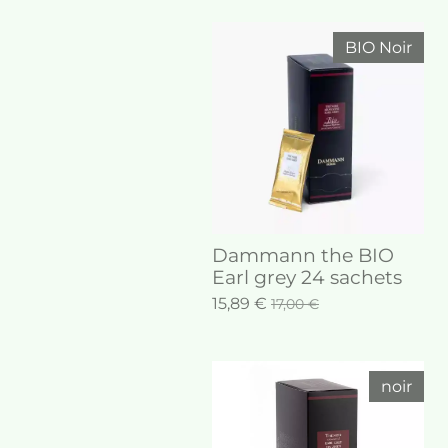
BIO Noir
Dammann the BIO
Earl grey 24 sachets
15,89 €
17,00 €
noir