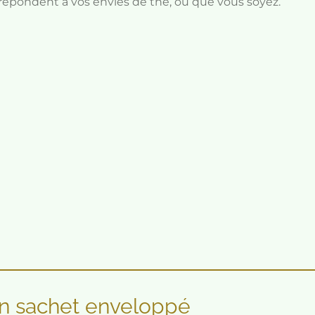
épondent à vos envies de thé, où que vous soyez.
en sachet enveloppé