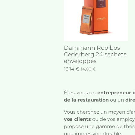
Dammann Rooibos
Cederberg 24 sachets
enveloppés
13,14 €
14,00 €
Êtes-vous un
entrepreneur du
de la restauration
ou un
dir
Vous cherchez un moyen d'a
vos clients
ou de vos employ
propose une gamme de thés r
une impression durable.