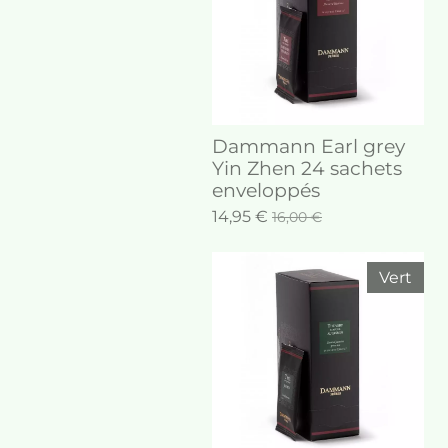
Dammann Earl grey
Yin Zhen 24 sachets
enveloppés
14,95 €
16,00 €
Vert