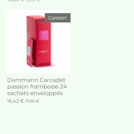
Caradet
Dammann Carcadet
passion framboise 24
sachets enveloppés
16,42 €
17,50 €