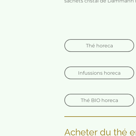
sachets cristal de Dammann r
Thé horeca
Infussions horeca
Thé BIO horeca
Acheter du thé 