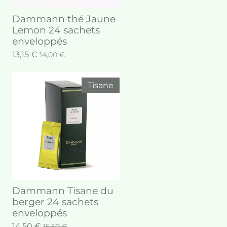
Dammann thé Jaune
Lemon 24 sachets
enveloppés
13,15 €
14,00 €
Tisane
Dammann Tisane du
berger 24 sachets
enveloppés
14,50 €
15,50 €