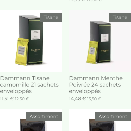
Tisane
Tisane
Dammann Tisane
Dammann Menthe
camomille 21 sachets
Poivrée 24 sachets
enveloppés
enveloppés
11,51 €
14,48 €
12,50 €
15,50 €
Assortiment
Assortiment