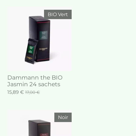
BIO Vert
Dammann the BIO
Jasmin 24 sachets
15,89 €
17,00 €
Noir