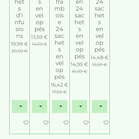
het
s
fra
en
24
s
en
mb
24
sac
d'i
vel
ois
sac
het
nfu
op
e
het
s
sio
pés
24
s
en
ns
sac
en
vel
13,59 €
het
vel
op
19,99 €
14,50 €
s
op
pés
20,50 €
en
pés
14,48 €
vel
14,95 €
15,50 €
op
16,00 €
pés
16,42 €
17,50 €
M'avertir si disponible
Ajouter au panier
Ajouter au panier
Ajouter au panier
Ajouter au panier