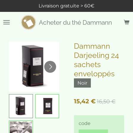
Livraison gratuite > 60€
Passer
au
contenu
Acheter du thé Dammann
principal
Dammann
Darjeeling 24
sachets
enveloppés
Noir
15,42 €
16,50 €
code