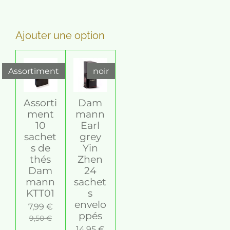
Ajouter une option
Assortiment
noir
Assorti
Dam
ment
mann
10
Earl
sachet
grey
s de
Yin
thés
Zhen
Dam
24
mann
sachet
KTT01
s
envelo
7,99 €
ppés
9,50 €
14,95 €