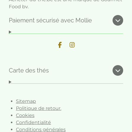
Food bv.
Paiement sécurisé avec Mollie
F
I
a
n
c
s
e
t
b
a
Carte des thés
o
g
o
r
k
a
m
Sitemap
Politique de retour.
Cookies
Confidentialité
Conditions générales