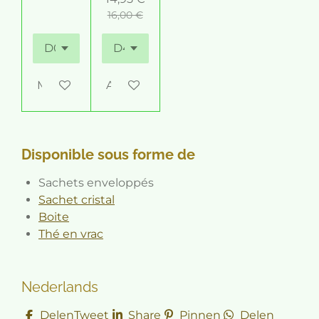
16,00 €
M'avertir si disponible
Ajouter au panier
Disponible sous forme de
Sachets enveloppés
Sachet cristal
Boite
Thé en vrac
Nederlands
Delen
Tweet
Share
Pinnen
Delen