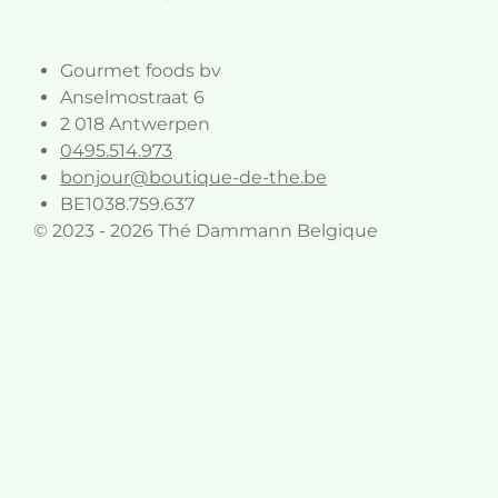
Gourmet foods bv
Anselmostraat 6
2 018 Antwerpen
0495.514.973
bonjour@boutique-de-the.be
BE1038.759.637
© 2023 - 2026 Thé Dammann Belgique