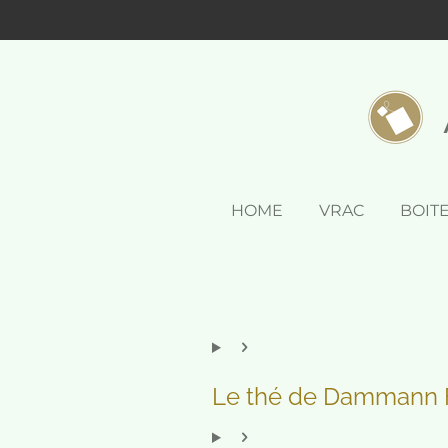
Passer
au
contenu
principal
HOME
VRAC
BOIT
Le thé de Dammann 