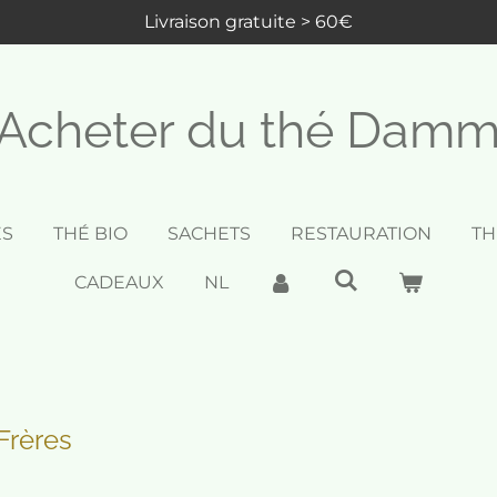
Livraison gratuite > 60€
Acheter du thé Dam
ES
THÉ BIO
SACHETS
RESTAURATION
TH
CADEAUX
NL
Frères