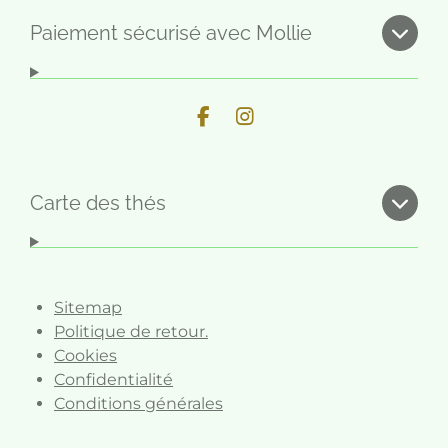
Paiement sécurisé avec Mollie
F
I
a
n
c
s
e
t
b
a
Carte des thés
o
g
o
r
k
a
m
Sitemap
Politique de retour.
Cookies
Confidentialité
Conditions générales