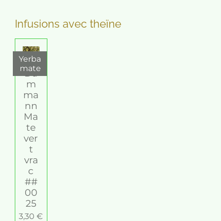
Infusions avec theïne
Yerba
mate
Da
m
ma
nn
Ma
te
ver
t
vra
c
##
00
25
3,30 €