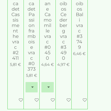
ca
ca
an
oib
oib
det
det
e
os
os
Cas
Pa
Ca
Ce
Bal
sis
ssi
mo
der
i
me
on
mil
ber
vra
nt
fra
le
g
c
he
mb
vra
vra
#3
vra
ois
c
c
74
c
e
#0
#3
9
#2
vra
45
49
6,46 €
411
c
0
0
#0
5,81 €
4,64 €
4,97 €
373
5,81 €
Ajouter au panier
Ajouter au panier
Ajouter au panier
Ajouter au panier
Ajouter au panier