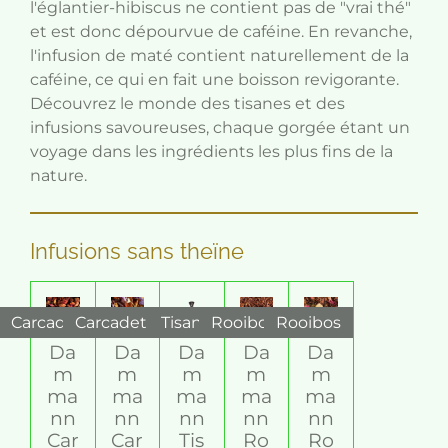
l'églantier-hibiscus ne contient pas de "vrai thé"
et est donc dépourvue de caféine. En revanche,
l'infusion de maté contient naturellement de la
caféine, ce qui en fait une boisson revigorante.
Découvrez le monde des tisanes et des
infusions savoureuses, chaque gorgée étant un
voyage dans les ingrédients les plus fins de la
nature.
Infusions sans theïne
Carcadet
Carcadet
Tisane
Rooibos
Rooibos
Da
Da
Da
Da
Da
m
m
m
m
m
ma
ma
ma
ma
ma
nn
nn
nn
nn
nn
Car
Car
Tis
Ro
Ro