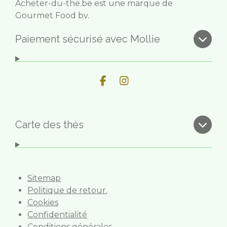
Acheter-du-the.be est une marque de
Gourmet Food bv.
Paiement sécurisé avec Mollie
F
I
a
n
c
s
e
t
b
a
Carte des thés
o
g
o
r
k
a
m
Sitemap
Politique de retour.
Cookies
Confidentialité
Conditions générales