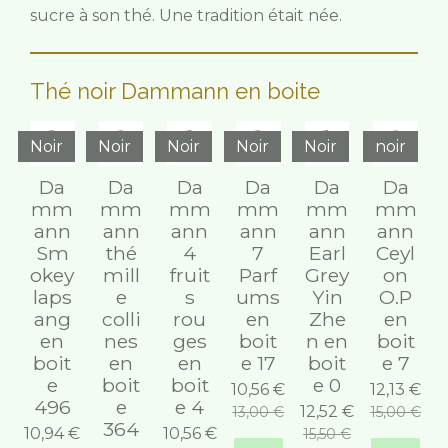
sucre à son thé. Une tradition était née.
Thé noir Dammann en boite
Noir
Noir
Noir
Noir
Noir
noir
Da
Da
Da
Da
Da
Da
mm
mm
mm
mm
mm
mm
ann
ann
ann
ann
ann
ann
Sm
thé
4
7
Earl
Ceyl
okey
mill
fruit
Parf
Grey
on
laps
e
s
ums
Yin
O.P
ang
colli
rou
en
Zhe
en
en
nes
ges
boit
n en
boit
boit
en
en
e 17
boit
e 7
e
boit
boit
e 0
10,56 €
12,13 €
496
e
e 4
12,52 €
13,00 €
15,00 €
364
10,94 €
10,56 €
15,50 €