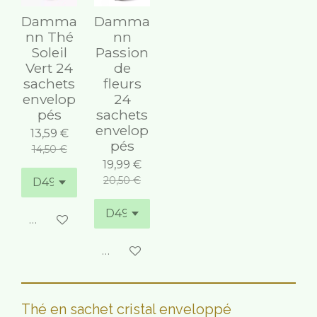
Damma
Damma
nn Thé
nn
Soleil
Passion
Vert 24
de
sachets
fleurs
envelop
24
pés
sachets
envelop
13,59 €
pés
14,50 €
19,99 €
20,50 €
Ajouter au panier
Ajouter au panier
Thé en sachet cristal enveloppé