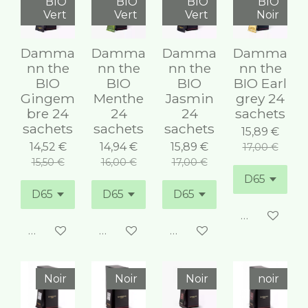
BIO
BIO
BIO
BIO
Vert
Vert
Vert
Noir
Damma
Damma
Damma
Damma
nn the
nn the
nn the
nn the
BIO
BIO
BIO
BIO Earl
Gingem
Menthe
Jasmin
grey 24
bre 24
24
24
sachets
sachets
sachets
sachets
15,89 €
14,52 €
14,94 €
15,89 €
17,00 €
15,50 €
16,00 €
17,00 €
Ajouter au 
Ajouter au panier
Ajouter au panier
Ajouter au panier
Noir
Noir
Noir
noir