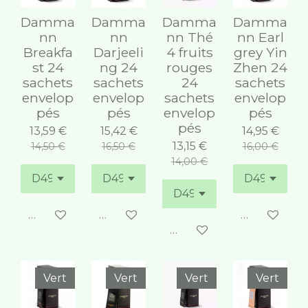
Damma
Damma
Damma
Damma
nn
nn
nn Thé
nn Earl
Breakfa
Darjeeli
4 fruits
grey Yin
st 24
ng 24
rouges
Zhen 24
sachets
sachets
24
sachets
envelop
envelop
sachets
envelop
pés
pés
envelop
pés
pés
13,59 €
15,42 €
14,95 €
13,15 €
14,50 €
16,50 €
16,00 €
14,00 €
Ajouter au panier
Ajouter au panier
Ajouter au 
Ajouter au panier
Vert
Vert
Vert
Vert