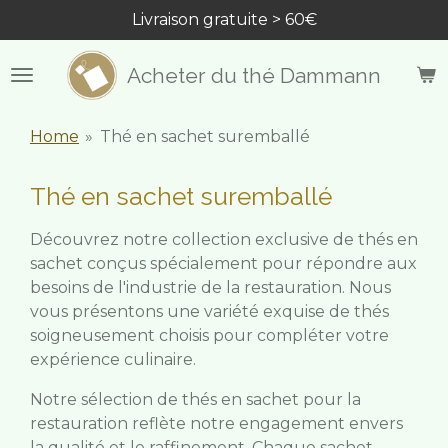
Livraison gratuite > 60€
Passer
au
contenu
Acheter du thé Dammann
principal
Home
»
Thé en sachet suremballé
Thé en sachet suremballé
Découvrez notre collection exclusive de thés en
sachet conçus spécialement pour répondre aux
besoins de l'industrie de la restauration. Nous
vous présentons une variété exquise de thés
soigneusement choisis pour compléter votre
expérience culinaire.
Notre sélection de thés en sachet pour la
restauration reflète notre engagement envers
la qualité et le raffinement. Chaque sachet