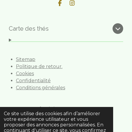
F
I
a
n
c
s
e
t
b
a
Carte des thés
o
g
o
r
k
a
m
Sitemap
Politique de retour.
Cookies
Confidentialité
Conditions générales
Gourmet foods bv
Ce site utilise des cookies afin d’améliorer
Anselmostraat 6
votre expérience utilisateur et vous
2 018 Antwerpen
proposer des annonces personnalisées. En
0495.514.973
continuant d'utiliser ce site, vous confirmez