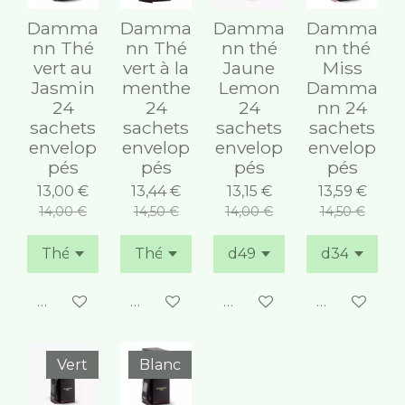
Damma
Damma
Damma
Damma
nn Thé
nn Thé
nn thé
nn thé
vert au
vert à la
Jaune
Miss
Jasmin
menthe
Lemon
Damma
24
24
24
nn 24
sachets
sachets
sachets
sachets
envelop
envelop
envelop
envelop
pés
pés
pés
pés
13,00 €
13,44 €
13,15 €
13,59 €
14,00 €
14,50 €
14,00 €
14,50 €
Ajouter au panier
Ajouter au panier
Ajouter au panier
Ajouter au 
Vert
Blanc