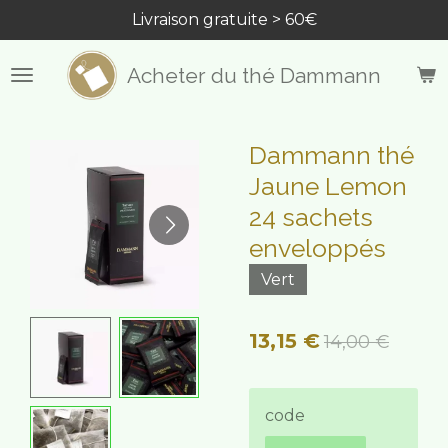
Livraison gratuite > 60€
Passer
au
contenu
Acheter du thé Dammann
principal
Dammann thé
Jaune Lemon
24 sachets
enveloppés
Vert
13,15 €
14,00 €
code