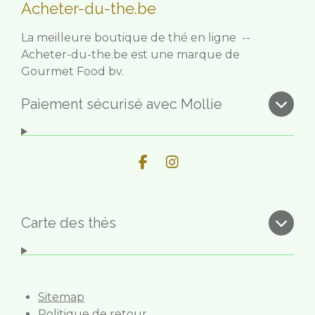
Acheter-du-the.be
La meilleure boutique de thé en ligne --
Acheter-du-the.be est une marque de
Gourmet Food bv.
Paiement sécurisé avec Mollie
F
I
a
n
c
s
e
t
b
a
Carte des thés
o
g
o
r
k
a
m
Sitemap
Politique de retour.