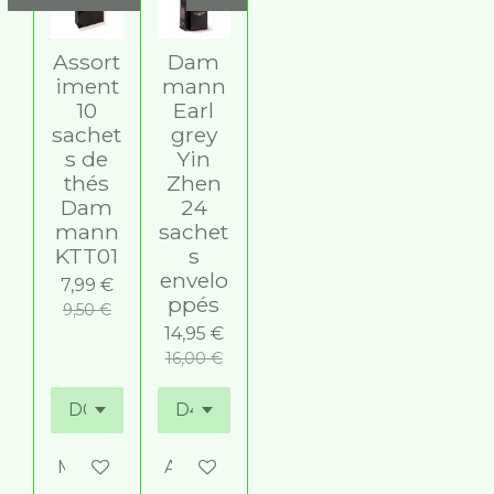
Assort
Dam
iment
mann
10
Earl
sachet
grey
s de
Yin
thés
Zhen
Dam
24
mann
sachet
KTT01
s
envelo
7,99 €
ppés
9,50 €
14,95 €
16,00 €
M'avertir si disponible
Ajouter au panier