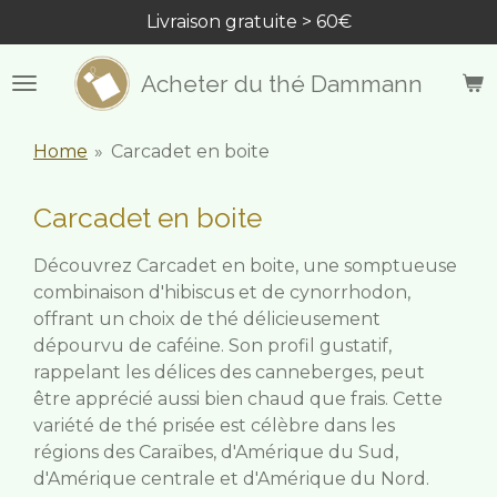
Livraison gratuite > 60€
Passer
au
contenu
Acheter du thé Dammann
principal
Home
»
Carcadet en boite
Carcadet en boite
Découvrez Carcadet en boite, une somptueuse
combinaison d'hibiscus et de cynorrhodon,
offrant un choix de thé délicieusement
dépourvu de caféine. Son profil gustatif,
rappelant les délices des canneberges, peut
être apprécié aussi bien chaud que frais. Cette
variété de thé prisée est célèbre dans les
régions des Caraïbes, d'Amérique du Sud,
d'Amérique centrale et d'Amérique du Nord.