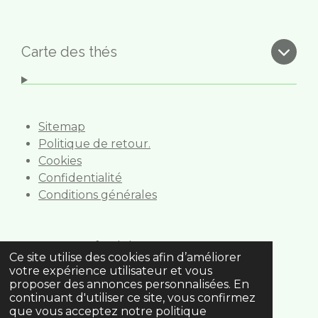
a
n
c
s
e
t
b
a
Carte des thés
o
g
o
r
k
a
m
Sitemap
Politique de retour.
Cookies
Confidentialité
Conditions générales
Gourmet foods bv
Ce site utilise des cookies afin d’améliorer
Anselmostraat 6
votre expérience utilisateur et vous
2 018 Antwerpen
proposer des annonces personnalisées. En
0495.514.973
continuant d'utiliser ce site, vous confirmez
que vous acceptez notre politique
bonjour@boutique-de-the.be