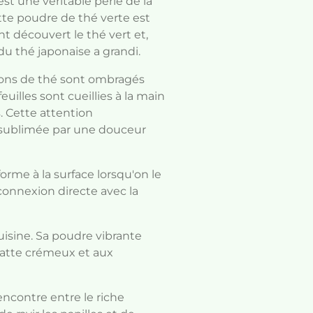
st une véritable perle de la
tte poudre de thé verte est
t découvert le thé vert et,
du thé japonaise a grandi.
ssons de thé sont ombragés
uilles sont cueillies à la main
. Cette attention
t sublimée par une douceur
orme à la surface lorsqu'on le
connexion directe avec la
uisine. Sa poudre vibrante
latte crémeux et aux
encontre entre le riche