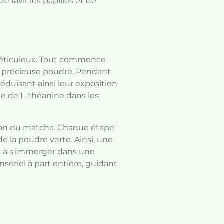
 ravir les papilles et de
méticuleux. Tout commence
la précieuse poudre. Pendant
éduisant ainsi leur exposition
rue de L-théanine dans les
sion du matcha. Chaque étape
e la poudre verte. Ainsi, une
ns à s'immerger dans une
oriel à part entière, guidant