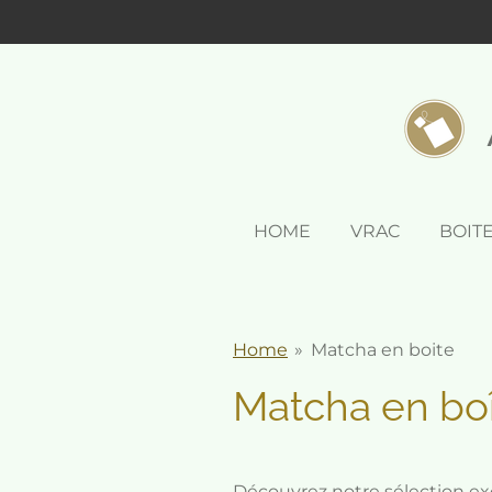
Passer
au
contenu
principal
HOME
VRAC
BOIT
Home
»
Matcha en boite
Matcha en bo
Découvrez notre sélection ex