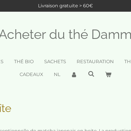
Livraison gratuite > 60€
Acheter du thé Dam
ES
THÉ BIO
SACHETS
RESTAURATION
TH
CADEAUX
NL
îte
ceptionnelle de matcha japonais en boite. La productio