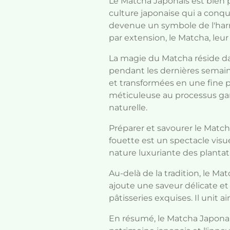
Le Matcha Japonais est bien p
culture japonaise qui a conqu
devenue un symbole de l'harmo
par extension, le Matcha, leur
La magie du Matcha réside da
pendant les dernières semaines
et transformées en une fine p
méticuleuse au processus gar
naturelle.
Préparer et savourer le Match
fouette est un spectacle visu
nature luxuriante des plantat
Au-delà de la tradition, le M
ajoute une saveur délicate e
pâtisseries exquises. Il unit ai
En résumé, le Matcha Japonais 