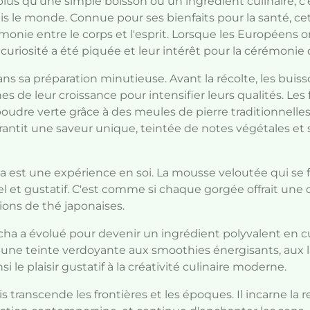
lus qu'une simple boisson ou un ingrédient culinaire, c'e
is le monde. Connue pour ses bienfaits pour la santé, ce
nie entre le corps et l'esprit. Lorsque les Européens on
 curiosité a été piquée et leur intérêt pour la cérémonie 
ns sa préparation minutieuse. Avant la récolte, les bui
 de leur croissance pour intensifier leurs qualités. Les fe
oudre verte grâce à des meules de pierre traditionnelles
antit une saveur unique, teintée de notes végétales e
a est une expérience en soi. La mousse veloutée qui se f
el et gustatif. C'est comme si chaque gorgée offrait une 
ions de thé japonaises.
atcha a évolué pour devenir un ingrédient polyvalent en c
t une teinte verdoyante aux smoothies énergisants, aux 
nsi le plaisir gustatif à la créativité culinaire moderne.
transcende les frontières et les époques. Il incarne la r