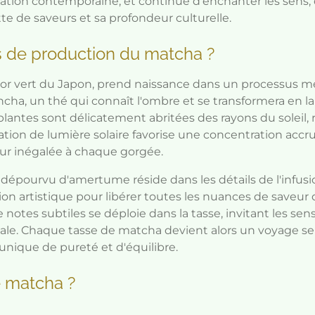
ation contemporaine, et continue d'enchanter les sens, de
ette de saveurs et sa profondeur culturelle.
s de production du matcha ?
sor vert du Japon, prend naissance dans un processus 
ncha, un thé qui connaît l'ombre et se transformera en 
lantes sont délicatement abritées des rayons du soleil, r
ivation de lumière solaire favorise une concentration acc
eur inégalée à chaque gorgée.
t dépourvu d'amertume réside dans les détails de l'infu
on artistique pour libérer toutes les nuances de saveur d
 notes subtiles se déploie dans la tasse, invitant les se
le. Chaque tasse de matcha devient alors un voyage sens
 unique de pureté et d'équilibre.
 matcha ?