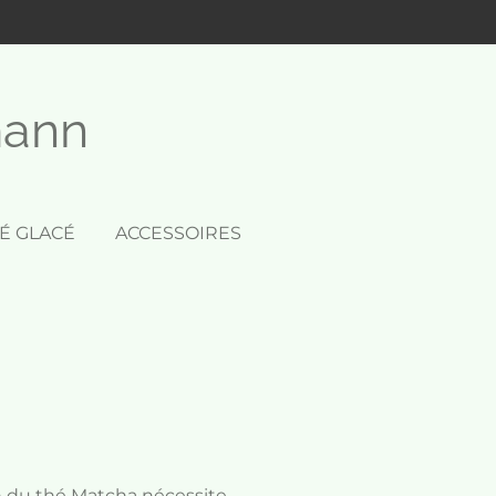
mann
É GLACÉ
ACCESSOIRES
n du thé Matcha nécessite