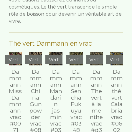
cosmétiques. Le thé vert transcende le simple
rôle de boisson pour devenir un véritable art de
vivre.
Thé vert Dammann en vrac
Vert
Vert
Vert
Vert
Vert
Vert
Da
Da
Da
Da
Da
Da
mm
mm
mm
mm
mm
mm
ann
ann
ann
ann
ann
ann
Miss
Chi
Man
Sen
The
thé
Da
na
dari
cha
vert
vert
mm
Gun
n
Fuk
à la
Cala
ann
pow
jas
uyu
me
bria
vrac
der
min
vrac
nthe
vrac
#00
vrac
vrac
#03
vrac
#06
71
#08
#03
48
#d3
02