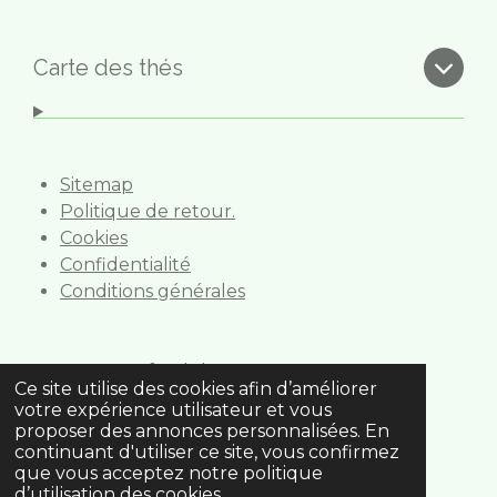
a
n
c
s
e
t
b
a
Carte des thés
o
g
o
r
k
a
m
Sitemap
Politique de retour.
Cookies
Confidentialité
Conditions générales
Gourmet foods bv
Ce site utilise des cookies afin d’améliorer
Anselmostraat 6
votre expérience utilisateur et vous
2 018 Antwerpen
proposer des annonces personnalisées. En
0495.514.973
continuant d'utiliser ce site, vous confirmez
que vous acceptez notre politique
bonjour@boutique-de-the.be
d’utilisation des cookies.