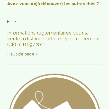
i
i
i
i
i
e
u
Avez-vous déjà découvert les autres thés ?
r
l
l
l
l
l
a
l
e
e
e
e
e
t
'
s
s
s
s
i
é
v
o
a
n
Informations réglementaires pour la
l
:
u
vente à distance, article 14 du règlement
5
a
(CE) n° 1169/2011.
t
é
i
t
Haut de page ↑
o
o
n
i
l
e
s