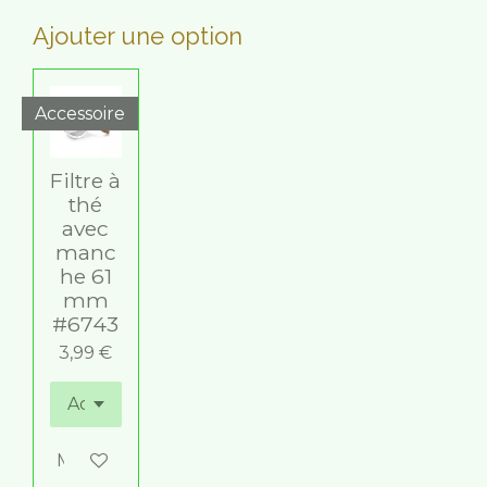
Ajouter une option
Accessoire
Filtre à
thé
avec
manc
he 61
mm
#6743
3,99 €
M'avertir si disponible