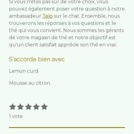
Si vous n'êtes pas sûr de votre choix, vous
pouvez également poser votre question à notre
ambassadeur
Tejo
sur le chat. Ensemble, nous
trouverons les réponses à vos questions et le
thé qui vous convient. Nous sommes les gérants
de votre magasin de thé et notre objectif est
qu'un client satisfait apprécie son thé en vrac
S'accorde bien avec
Lemon curd
Mousse au citron.
1
2
3
4
5
E
É
n
é
é
é
é
é
v
1 vote
v
t
t
t
t
t
a
o
o
o
o
o
o
l
y