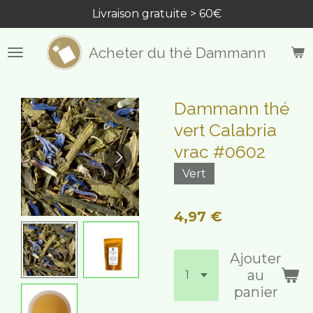
Livraison gratuite > 60€
Passer
au
contenu
Acheter du thé Dammann
principal
Dammann thé
vert Calabria
vrac #0602
Vert
4,97 €
Ajouter
au
panier