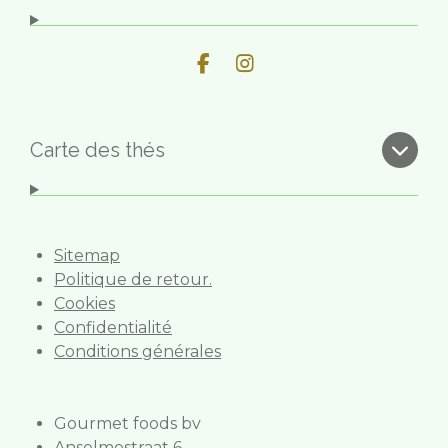
F
I
a
n
c
s
e
t
b
a
Carte des thés
o
g
o
r
k
a
m
Sitemap
Politique de retour.
Cookies
Confidentialité
Conditions générales
Gourmet foods bv
Anselmostraat 6