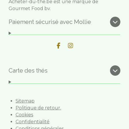
Acheter-du-the.be est une marque de
Gourmet Food bv.
Paiement sécurisé avec Mollie
F
I
a
n
c
s
e
t
b
a
Carte des thés
o
g
o
r
k
a
m
Sitemap
Politique de retour.
Cookies
Confidentialité
Conditions générales