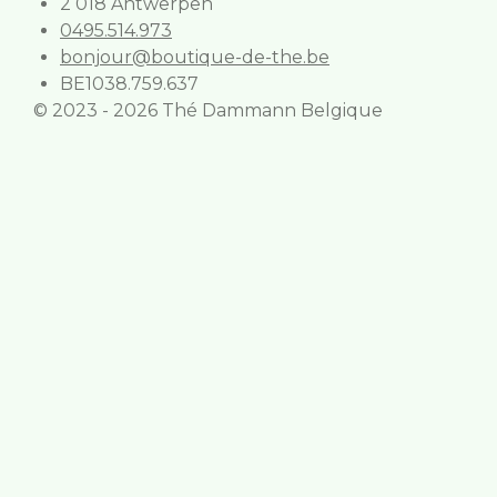
2 018 Antwerpen
0495.514.973
bonjour@boutique-de-the.be
BE1038.759.637
© 2023 - 2026 Thé Dammann Belgique