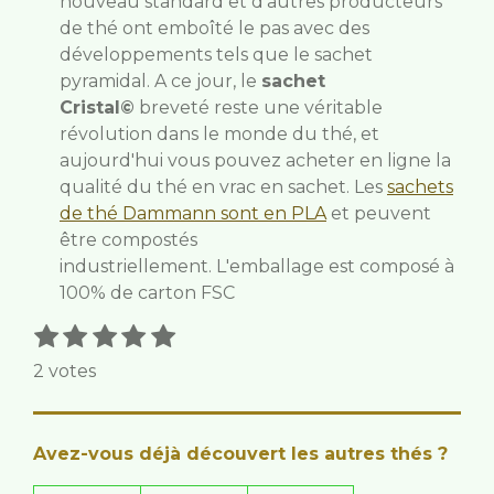
nouveau standard et d'autres producteurs
de thé ont emboîté le pas avec des
développements tels que le sachet
pyramidal. A ce jour, le
sachet
Cristal©
breveté reste une véritable
révolution dans le monde du thé, et
aujourd'hui vous pouvez acheter en ligne la
qualité du thé en vrac en sachet.
Les
sachets
de thé Dammann sont en PLA
et peuvent
être compostés
industriellement.
L'emballage est composé à
100% de carton FSC
1
2
3
4
5
E
É
n
é
é
é
é
é
v
2 votes
v
t
t
t
t
t
a
o
o
o
o
o
o
l
y
i
i
i
i
i
e
u
Avez-vous déjà découvert les autres thés ?
r
l
l
l
l
l
a
l