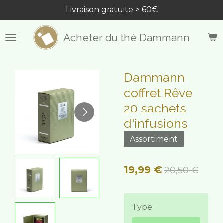
Livraison gratuite > 60€
Passer
au
contenu
Acheter du thé Dammann
principal
Dammann
coffret Rêve
20 sachets
d'infusions
Assortiment
19,99 €
20,50 €
Type