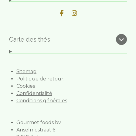
F
I
a
n
c
s
e
t
b
a
Carte des thés
o
g
o
r
k
a
m
Sitemap
Politique de retour.
Cookies
Confidentialité
Conditions générales
Gourmet foods bv
Anselmostraat 6