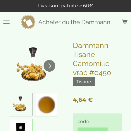
Livraison gratuite > 60€
Passer
au
contenu
Acheter du thé Dammann
principal
Dammann
Tisane
Camomille
vrac #0450
Tisane
4,64 €
code