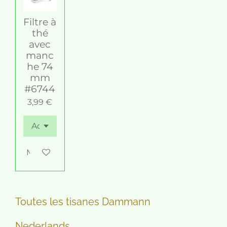
Filtre à
thé
avec
manc
he 74
mm
#6744
3,99 €
M'avertir si disponible
Toutes les tisanes Dammann
Nederlands