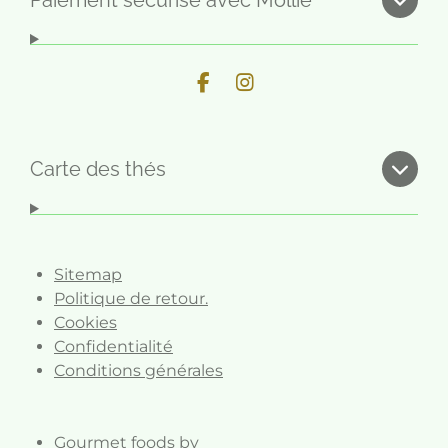
F
I
a
n
c
s
e
t
b
a
Carte des thés
o
g
o
r
k
a
m
Sitemap
Politique de retour.
Cookies
Confidentialité
Conditions générales
Gourmet foods bv