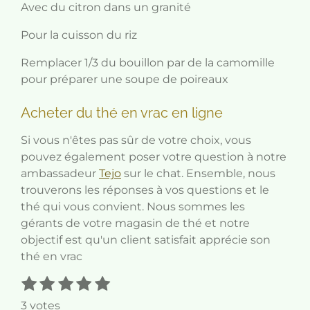
Avec du citron dans un granité
Pour la cuisson du riz
Remplacer 1/3 du bouillon par de la camomille
pour préparer une soupe de poireaux
Acheter du thé en vrac en ligne
Si vous n'êtes pas sûr de votre choix, vous
pouvez également poser votre question à notre
ambassadeur
Tejo
sur le chat. Ensemble, nous
trouverons les réponses à vos questions et le
thé qui vous convient. Nous sommes les
gérants de votre magasin de thé et notre
objectif est qu'un client satisfait apprécie son
thé en vrac
1
2
3
4
5
E
É
n
é
é
é
é
é
v
3 votes
v