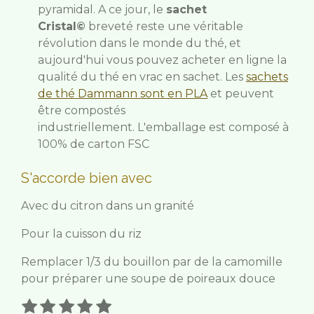
pyramidal. A ce jour, le
sachet
Cristal©
breveté reste une véritable
révolution dans le monde du thé, et
aujourd'hui vous pouvez acheter en ligne la
qualité du thé en vrac en sachet.
Les
sachets
de thé Dammann sont en PLA
et peuvent
être compostés
industriellement.
L'emballage est composé à
100% de carton FSC
S'accorde bien avec
Avec du citron dans un granité
Pour la cuisson du riz
Remplacer 1/3 du bouillon par de la camomille
pour préparer une soupe de poireaux douce
1
2
3
4
5
E
É