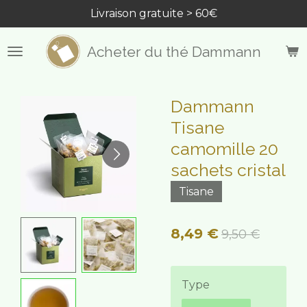
Livraison gratuite > 60€
Passer
au
contenu
Acheter du thé Dammann
principal
Dammann
Tisane
camomille 20
sachets cristal
Tisane
8,49 €
9,50 €
Type