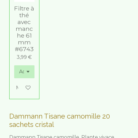
Filtre à
thé
avec
manc
he 61
mm
#6743
3,99 €
M'avertir si disponible
Dammann Tisane camomille 20
sachets cristal
Dammann Tisane camomille. Plante vivace