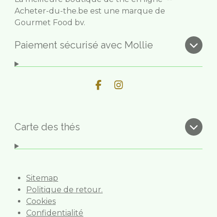
Acheter-du-the.be est une marque de
Gourmet Food bv.
Paiement sécurisé avec Mollie
F
I
a
n
c
s
e
t
b
a
Carte des thés
o
g
o
r
k
a
m
Sitemap
Politique de retour.
Cookies
Confidentialité