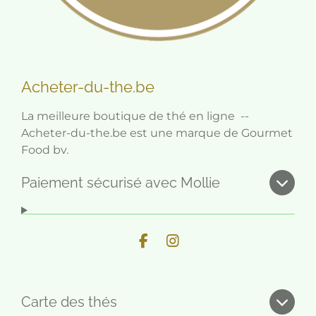
Acheter-du-the.be
La meilleure boutique de thé en ligne --
Acheter-du-the.be est une marque de Gourmet
Food bv.
Paiement sécurisé avec Mollie
F
I
a
n
c
s
e
t
b
a
Carte des thés
o
g