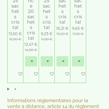
25
nc
25
sac
sac
l
sac
e
sac
het
het
e
het
20
het
s
s
s
s
sac
s
cris
cris
cris
het
cris
tal
tal
tal
s
tal
16,31 €
9,65 €
cris
13,50 €
9,23 €
19,50 €
11,50 €
tal
15,00 €
11,00 €
12,47 €
14,00 €
M'avertir si disponible
Ajouter au panier
M'avertir si disponible
M'avertir si disponible
Ajouter au panier
Informations réglementaires pour la
vente à distance, article 14 du règlement