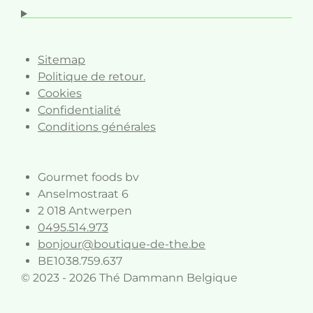
o
r
k
a
m
Sitemap
Politique de retour.
Cookies
Confidentialité
Conditions générales
Gourmet foods bv
Anselmostraat 6
2 018 Antwerpen
0495.514.973
bonjour@boutique-de-the.be
BE1038.759.637
© 2023 - 2026 Thé Dammann Belgique