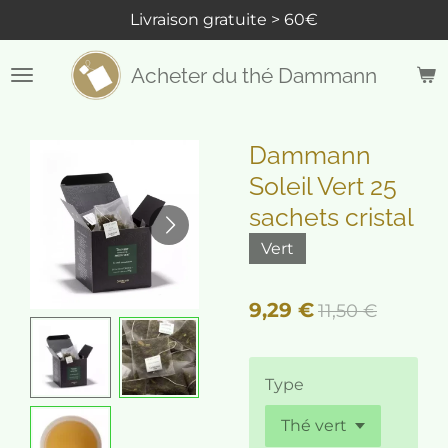
Livraison gratuite > 60€
Passer
au
contenu
Acheter du thé Dammann
principal
Dammann
Soleil Vert 25
sachets cristal
Vert
9,29 €
11,50 €
Type