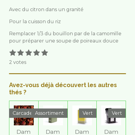
Avec du citron dans un granité
Pour la cuisson du riz
Remplacer 1/3 du bouillon par de la camomille
pour préparer une soupe de poireaux douce
1
2
3
4
5
E
É
n
é
é
é
é
é
v
2 votes
v
t
t
t
t
t
a
o
o
o
o
o
o
l
y
i
i
i
i
i
e
u
Avez-vous déjà découvert les autres
r
l
l
l
l
l
a
thés ?
l
e
e
e
e
e
t
'
s
s
s
s
i
é
v
o
Carcadet
Assortiment
Vert
Vert
a
n
l
:
u
Dam
Dam
Dam
Dam
5
a