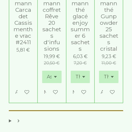
mann
mann
mann
mann
t
é
i
Carca
coffret
thé
thé
t
o
det
Rêve
glacé
Gunp
o
n
Cassis
20
enjoy
owder
i
menth
sachet
summ
25
l
e vrac
s
er 6
sachet
e
#2411
d'infu
sachet
s
s
sions
s
cristal
5,81 €
19,99 €
6,03 €
9,23 €
20,50 €
7,20 €
11,00 €
Ajouter au panier
M'avertir si disponible
M'avertir si disponible
Ajouter au p