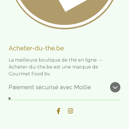
Acheter-du-the.be
La meilleure boutique de thé en ligne --
Acheter-du-the.be est une marque de
Gourmet Food bv.
Paiement sécurisé avec Mollie
F
I
a
n
c
s