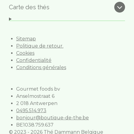
e
t
b
a
Carte des thés
o
g
o
r
k
a
m
Sitemap
Politique de retour.
Cookies
Confidentialité
Conditions générales
Gourmet foods bv
Anselmostraat 6
2 018 Antwerpen
0495.514.973
bonjour@boutique-de-the.be
BE1038.759.637
© 2023 - 2026 Thé Dammann Belgique