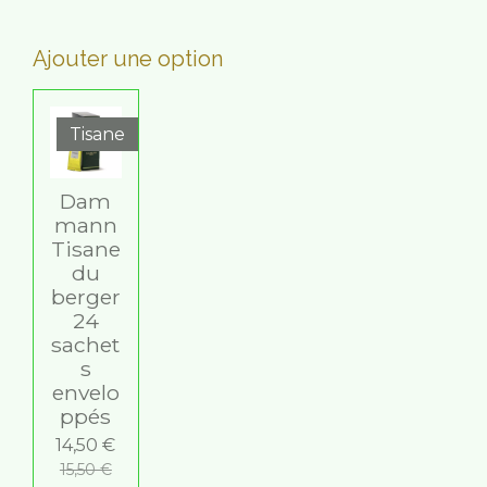
Ajouter une option
Tisane
Dam
mann
Tisane
du
berger
24
sachet
s
envelo
ppés
14,50 €
15,50 €