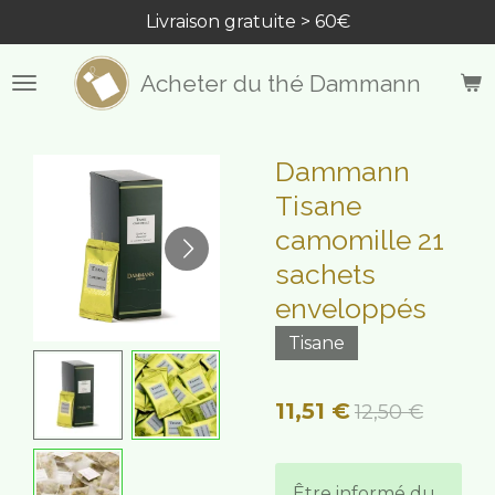
Livraison gratuite > 60€
Passer
au
contenu
Acheter du thé Dammann
principal
Dammann
Tisane
camomille 21
sachets
enveloppés
Tisane
11,51 €
12,50 €
Être informé du