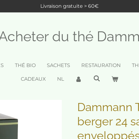
Livraison gratuite > 60€
Acheter du thé Dam
ES
THÉ BIO
SACHETS
RESTAURATION
TH
CADEAUX
NL
Dammann T
berger 24 s
enveloppé