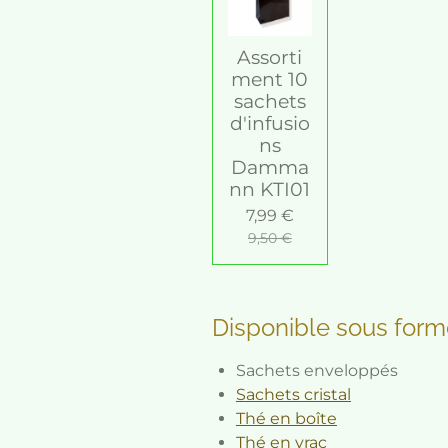
Assorti
ment 10
sachets
d'infusio
ns
Damma
nn KTI01
7,99 €
9,50 €
Disponible sous form
Sachets enveloppés
Sachets cristal
Thé en boîte
Thé en vrac