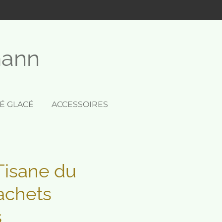
mann
É GLACÉ
ACCESSOIRES
isane du
achets
s