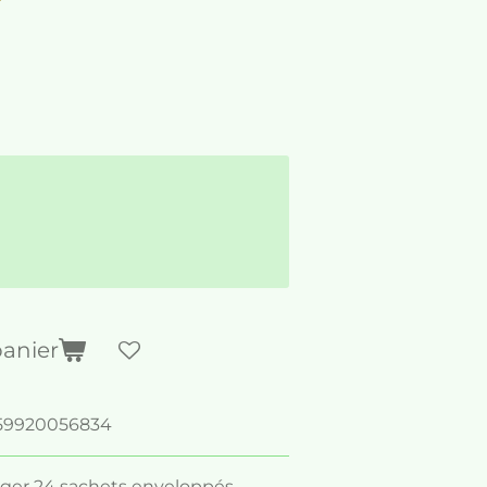
panier
59920056834
er 24 sachets enveloppés.