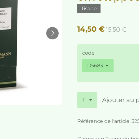
Tisane
14,50 €
15,50 €
code
Ajouter au 
Référence de l'article:
32
Dammann Tisane du berg