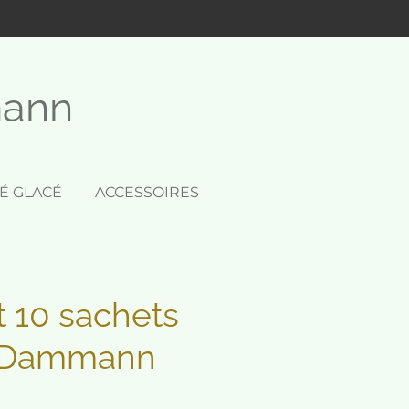
mann
É GLACÉ
ACCESSOIRES
 10 sachets
s Dammann