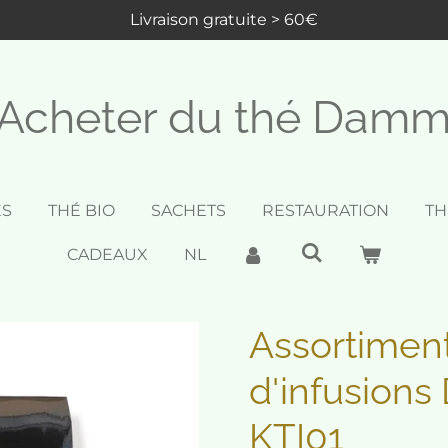
Livraison gratuite > 60€
Acheter du thé Dam
ES
THÉ BIO
SACHETS
RESTAURATION
TH
CADEAUX
NL
Assortiment
d'infusion
KTI01