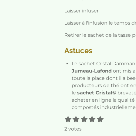
Laisser infuser
Laisser à l'infusion le temps d
Retirer le sachet de la tasse 
Astuces
Le sachet Cristal Damman
Jumeau-Lafond
ont mis au
toute la place dont il a b
producteurs de thé ont em
le
sachet Cristal©
breveté
acheter en ligne la qualit
compostés industrielleme
1
2
3
4
5
E
É
n
é
é
é
é
é
v
2 votes
v
t
t
t
t
t
a
o