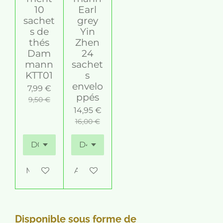
10
Earl
sachet
grey
s de
Yin
thés
Zhen
Dam
24
mann
sachet
KTT01
s
envelo
7,99 €
ppés
9,50 €
14,95 €
16,00 €
M'avertir si disponible
Ajouter au panier
Disponible sous forme de