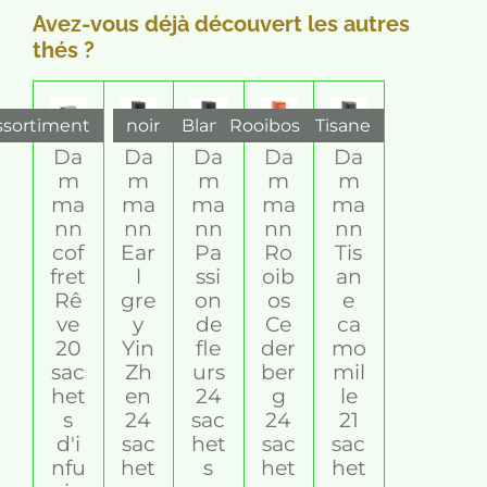
i
i
i
i
i
e
u
Avez-vous déjà découvert les autres
r
l
l
l
l
l
a
thés ?
l
e
e
e
e
e
t
'
s
s
s
s
i
é
v
o
ssortiment
noir
Blanc
Rooibos
Tisane
a
n
l
Da
Da
Da
Da
Da
:
u
m
m
m
m
m
5
a
ma
ma
ma
ma
ma
t
é
nn
nn
nn
nn
nn
i
t
cof
Ear
Pa
Ro
Tis
o
o
fret
l
ssi
oib
an
n
Rê
gre
on
os
e
i
ve
y
de
Ce
ca
l
20
Yin
fle
der
mo
e
sac
Zh
urs
ber
mil
s
het
en
24
g
le
s
24
sac
24
21
d'i
sac
het
sac
sac
nfu
het
s
het
het