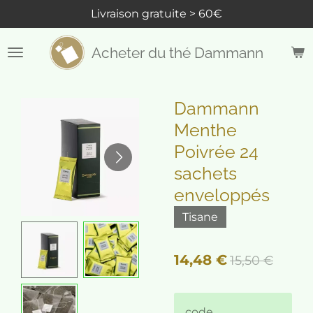
Livraison gratuite > 60€
Passer
au
contenu
Acheter du thé Dammann
principal
Dammann
Menthe
Poivrée 24
sachets
enveloppés
Tisane
14,48 €
15,50 €
code