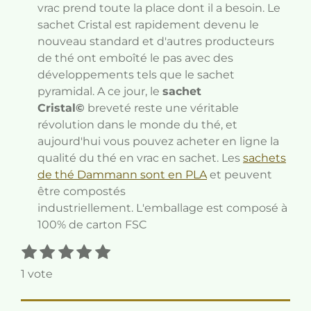
vrac prend toute la place dont il a besoin. Le
sachet Cristal est rapidement devenu le
nouveau standard et d'autres producteurs
de thé ont emboîté le pas avec des
développements tels que le sachet
pyramidal. A ce jour, le
sachet
Cristal©
breveté reste une véritable
révolution dans le monde du thé, et
aujourd'hui vous pouvez acheter en ligne la
qualité du thé en vrac en sachet.
Les
sachets
de thé Dammann sont en PLA
et peuvent
être compostés
industriellement.
L'emballage est composé à
100% de carton FSC
1
2
3
4
5
E
É
n
é
é
é
é
é
v
1 vote
v
t
t
t
t
t
a
o
o
o
o
o
o
l
y