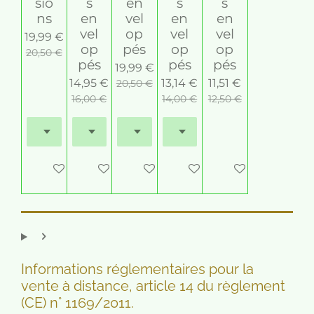
sio
s
en
s
s
ns
en
vel
en
en
vel
op
vel
vel
19,99 €
op
pés
op
op
20,50 €
pés
pés
pés
19,99 €
14,95 €
13,14 €
11,51 €
20,50 €
16,00 €
14,00 €
12,50 €
M'avertir si disponible
Ajouter au panier
Ajouter au panier
Ajouter au panier
M'avertir si dispo
Informations réglementaires pour la
vente à distance, article 14 du règlement
(CE) n° 1169/2011.