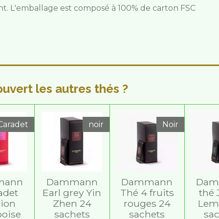
nt.
L'emballage est composé à 100% de carton FSC
uvert les autres thés ?
Caradet
noir
Noir
mann
Dammann
Dammann
Dam
adet
Earl grey Yin
Thé 4 fruits
thé
ion
Zhen 24
rouges 24
Lem
oise
sachets
sachets
sa