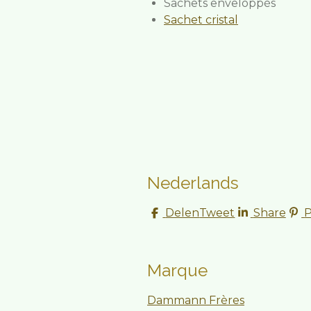
Sachets enveloppés
Sachet cristal
Nederlands
Delen
Tweet
Share
P
Marque
Dammann Frères