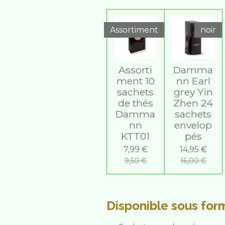
Assortiment
noir
Assorti
Damma
ment 10
nn Earl
sachets
grey Yin
de thés
Zhen 24
Damma
sachets
nn
envelop
KTT01
pés
7,99 €
14,95 €
9,50 €
16,00 €
Disponible sous for