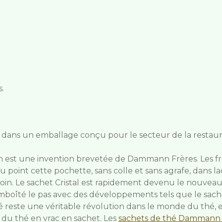
.
 dans un emballage conçu pour le secteur de la restaura
n est une invention brevetée de Dammann Frères. Les f
u point cette pochette, sans colle et sans agrafe, dans l
esoin. Le sachet Cristal est rapidement devenu le nouvea
boîté le pas avec des développements tels que le sachet
 reste une véritable révolution dans le monde du thé, 
é du thé en vrac en sachet.
Les
sachets de thé Dammann 