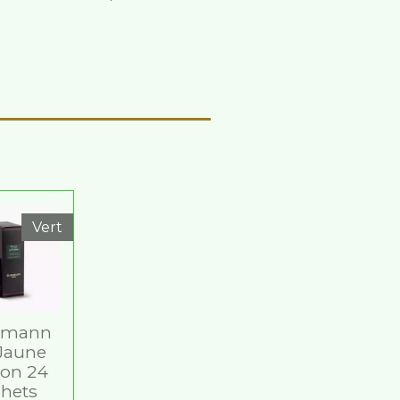
Vert
mann
 Jaune
on 24
chets