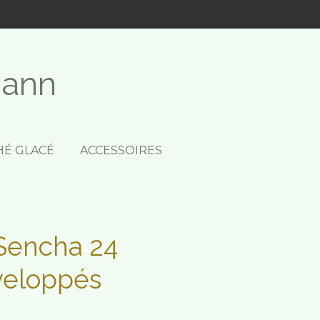
mann
HÉ GLACÉ
ACCESSOIRES
encha 24
veloppés