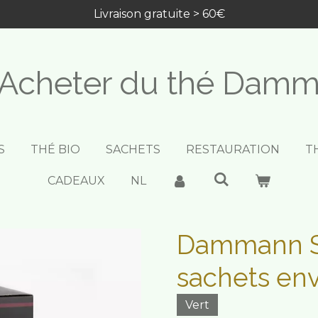
Livraison gratuite > 60€
Acheter du thé Dam
S
THÉ BIO
SACHETS
RESTAURATION
T
CADEAUX
NL
Dammann S
sachets en
Vert