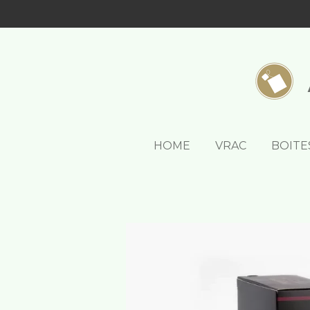
Passer
au
contenu
principal
HOME
VRAC
BOITE