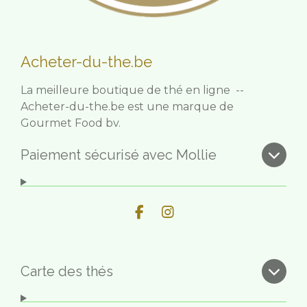
Acheter-du-the.be
La meilleure boutique de thé en ligne --
Acheter-du-the.be est une marque de
Gourmet Food bv.
Paiement sécurisé avec Mollie
F
I
a
n
c
s
e
t
b
a
Carte des thés
o
g
o
r