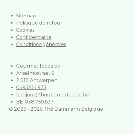
k
a
m
Sitemap
Politique de retour.
Cookies
Confidentialité
Conditions générales
Gourmet foods bv
Anselmostraat 6
2 018 Antwerpen
0495.514.973
bonjour@boutique-de-the.be
BE1038.759.637
© 2023 - 2026 Thé Dammann Belgique