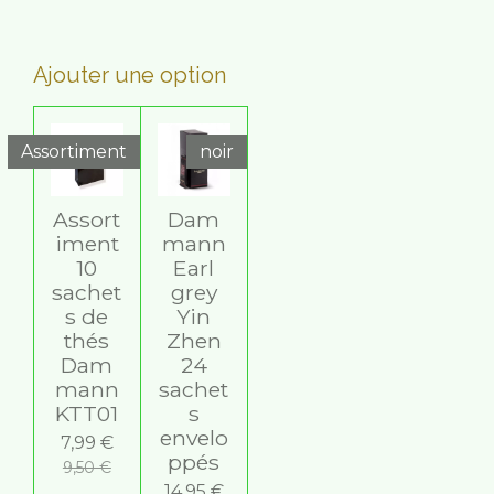
Ajouter une option
Assortiment
noir
Assort
Dam
iment
mann
10
Earl
sachet
grey
s de
Yin
thés
Zhen
Dam
24
mann
sachet
KTT01
s
envelo
7,99 €
ppés
9,50 €
14,95 €