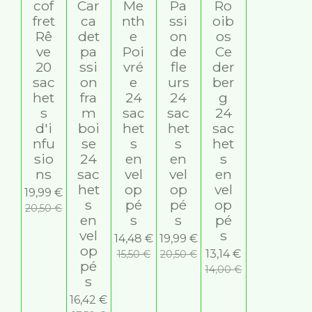
t
cof
Car
Me
Pa
Ro
o
o
fret
ca
nth
ssi
oib
n
Rê
det
e
on
os
i
ve
pa
Poi
de
Ce
l
20
ssi
vré
fle
der
e
sac
on
e
urs
ber
s
het
fra
24
24
g
s
m
sac
sac
24
d'i
boi
het
het
sac
nfu
se
s
s
het
sio
24
en
en
s
ns
sac
vel
vel
en
het
op
op
vel
19,99 €
s
pé
pé
op
20,50 €
en
s
s
pé
vel
s
14,48 €
19,99 €
op
13,14 €
15,50 €
20,50 €
pé
14,00 €
s
16,42 €