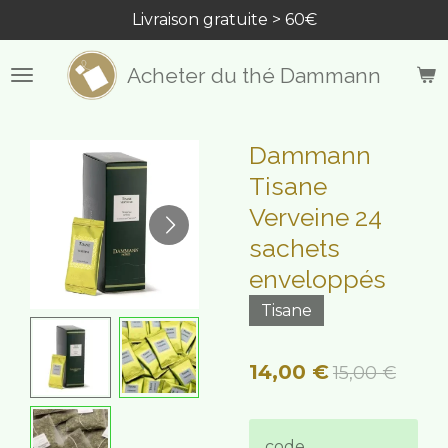
Livraison gratuite > 60€
Passer
au
contenu
Acheter du thé Dammann
principal
Dammann
Tisane
Verveine 24
sachets
enveloppés
Tisane
14,00 €
15,00 €
code