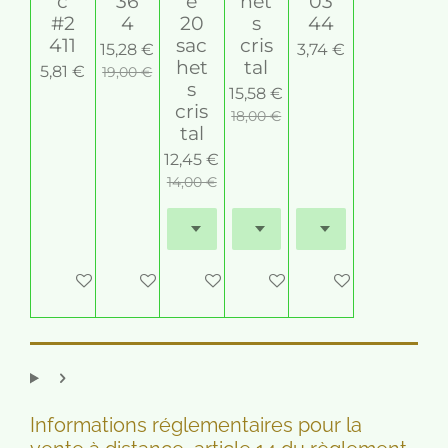
c
36
e
het
03
#2
4
20
s
44
411
sac
cris
15,28 €
3,74 €
het
tal
5,81 €
19,00 €
s
15,58 €
cris
18,00 €
tal
12,45 €
14,00 €
Ajouter au panier
Ajouter au panier
Ajouter au panier
M'avertir si disponible
Ajouter au panier
Informations réglementaires pour la