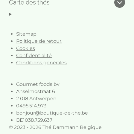
b
a
Carte des thés
o
g
o
r
k
a
m
Sitemap
Politique de retour.
Cookies
Confidentialité
Conditions générales
Gourmet foods bv
Anselmostraat 6
2 018 Antwerpen
0495.514.973
bonjour@boutique-de-the.be
BE1038.759.637
© 2023 - 2026 Thé Dammann Belgique