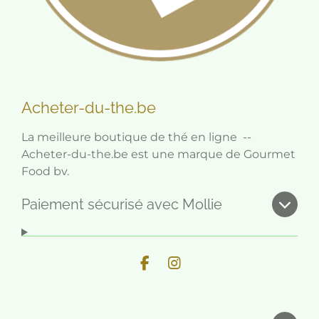
Acheter-du-the.be
La meilleure boutique de thé en ligne --
Acheter-du-the.be est une marque de Gourmet
Food bv.
Paiement sécurisé avec Mollie
F
I
a
n
c
s
e
t