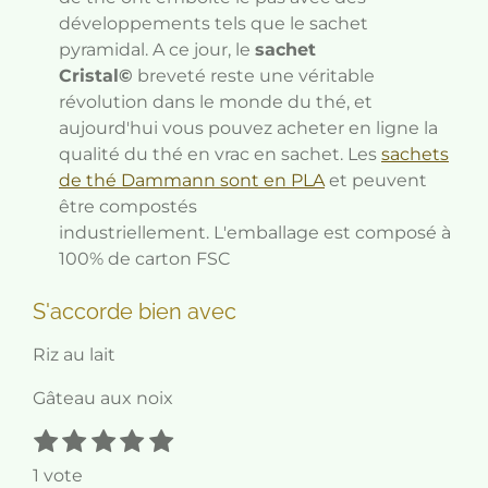
développements tels que le sachet
pyramidal. A ce jour, le
sachet
Cristal©
breveté reste une véritable
révolution dans le monde du thé, et
aujourd'hui vous pouvez acheter en ligne la
qualité du thé en vrac en sachet.
Les
sachets
de thé Dammann sont en PLA
et peuvent
être compostés
industriellement.
L'emballage est composé à
100% de carton FSC
S'accorde bien avec
Riz au lait
Gâteau aux noix
1
2
3
4
5
E
É
n
é
é
é
é
é
v
1 vote
v