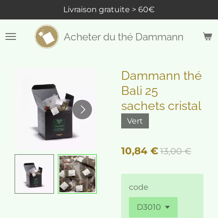
Livraison gratuite > 60€
Passer
au
contenu
Acheter du thé Dammann
principal
Dammann thé
Bali 25
sachets cristal
Vert
10,84 €
13,00 €
code