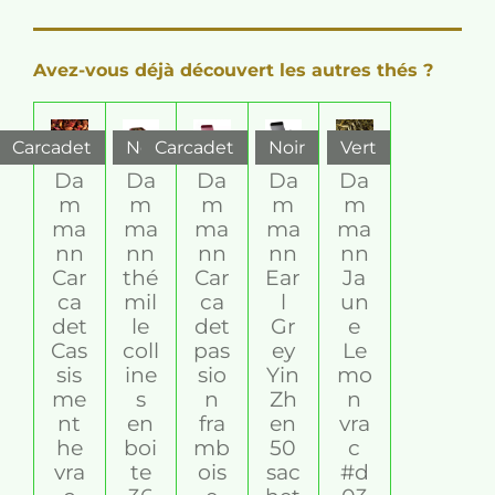
t
t
t
t
t
a
o
o
o
o
o
o
l
y
i
i
i
i
i
e
u
Avez-vous déjà découvert les autres thés ?
r
l
l
l
l
l
a
l
e
e
e
e
e
t
'
s
s
s
s
i
é
Carcadet
Noir
Carcadet
Noir
Vert
v
o
Da
Da
Da
Da
Da
a
n
m
m
m
m
m
l
:
u
ma
ma
ma
ma
ma
5
a
nn
nn
nn
nn
nn
t
é
Car
thé
Car
Ear
Ja
i
t
ca
mil
ca
l
un
o
det
le
det
Gr
e
o
n
Cas
coll
pas
ey
Le
i
sis
ine
sio
Yin
mo
l
me
s
n
Zh
n
e
nt
en
fra
en
vra
s
he
boi
mb
50
c
vra
te
ois
sac
#d