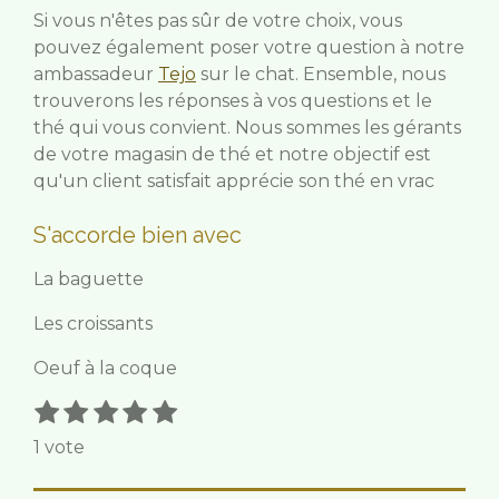
Si vous n'êtes pas sûr de votre choix, vous
pouvez également poser votre question à notre
ambassadeur
Tejo
sur le chat. Ensemble, nous
trouverons les réponses à vos questions et le
thé qui vous convient. Nous sommes les gérants
de votre magasin de thé et notre objectif est
qu'un client satisfait apprécie son thé en vrac
S'accorde bien avec
La baguette
Les croissants
Oeuf à la coque
1
2
3
4
5
E
É
n
é
é
é
é
é
v
1 vote
v
t
t
t
t
t
a
o
o
o
o
o
o
l
y