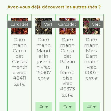
i
i
i
i
i
e
u
Avez-vous déjà découvert les autres thés ?
r
l
l
l
l
l
a
l
e
e
e
e
e
t
'
s
s
s
s
i
é
Carcadet
Vert
Carcadet
Vert
v
o
a
n
l
Dam
Dam
Dam
Dam
:
u
mann
mann
mann
mann
5
a
Carca
Mand
Carca
Miss
t
é
det
arin
det
Dam
i
t
o
Cassis
jasmi
Passio
mann
o
n
menth
n vrac
n
vrac
i
e vrac
#0307
framb
#0071
l
#2411
oise
5,05 €
6,83 €
e
vrac
5,81 €
s
#0373
5,81 €