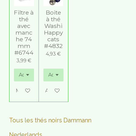
Filtre à
Boite
thé
à thé
avec
Washi
manc
Happy
he 74
cats
mm
#4832
#6744
4,93 €
3,99 €
M'avertir si disponible
Ajouter au panier
Tous les thés noirs Dammann
Nederlands