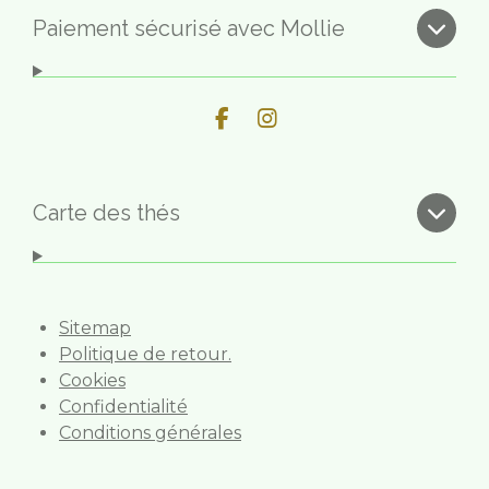
Paiement sécurisé avec Mollie
F
I
a
n
c
s
e
t
b
a
Carte des thés
o
g
o
r
k
a
m
Sitemap
Politique de retour.
Cookies
Confidentialité
Conditions générales