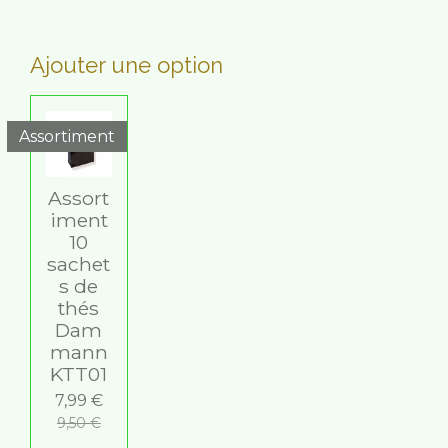
Ajouter une option
Assortiment
Assort
iment
10
sachet
s de
thés
Dam
mann
KTT01
7,99 €
9,50 €