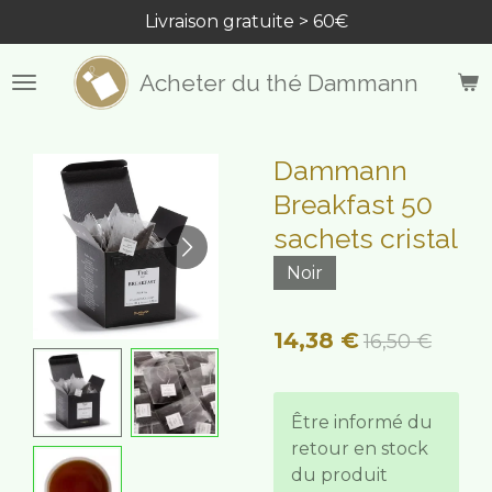
Livraison gratuite > 60€
Passer
au
contenu
Acheter du thé Dammann
principal
Dammann
Breakfast 50
sachets cristal
Noir
14,38 €
16,50 €
Être informé du
retour en stock
du produit