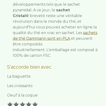
développements tels que le sachet
pyramidal. A ce jour, le
sachet
Cristal©
breveté reste une véritable
révolution dans le monde du thé, et
aujourd'hui vous pouvez acheter en ligne la
qualité du thé en vrac en sachet.
Les
sachets
de thé Dammann sont en PLA
et peuvent
être compostés
industriellement.
L'emballage est composé à
100% de carton FSC
S'accorde bien avec
La baguette
Les croissants
Oeuf à la coque
1
2
3
4
5
E
É