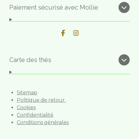
Paiement sécurisé avec Mollie
F
I
a
n
c
s
e
t
b
a
Carte des thés
o
g
o
r
k
a
m
Sitemap
Politique de retour.
Cookies
Confidentialité
Conditions générales