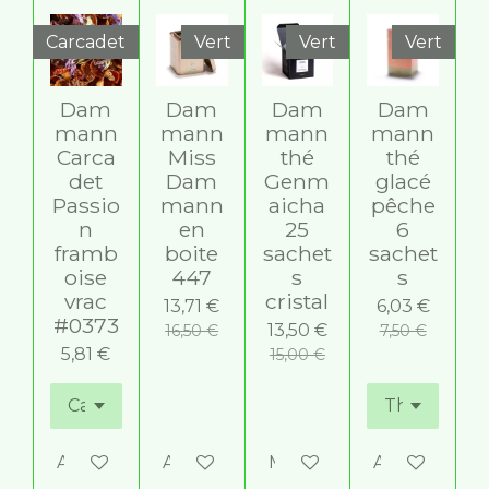
e
e
e
e
e
t
'
s
s
s
s
i
é
Carcadet
Vert
Vert
Vert
v
o
a
n
l
Dam
Dam
Dam
Dam
:
u
mann
mann
mann
mann
5
a
Carca
Miss
thé
thé
t
é
det
Dam
Genm
glacé
i
t
o
Passio
mann
aicha
pêche
o
n
n
en
25
6
i
framb
boite
sachet
sachet
l
oise
447
s
s
e
vrac
cristal
13,71 €
6,03 €
s
#0373
13,50 €
16,50 €
7,50 €
5,81 €
15,00 €
Ajouter au panier
Ajouter au panier
M'avertir si disponible
Ajouter au p