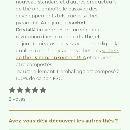
nouveau standard et d'autres producteurs
de thé ont emboîté le pas avec des
développements tels que le sachet
pyramidal. A ce jour, le
sachet
Cristal©
breveté reste une véritable
révolution dans le monde du thé, et
aujourd'hui vous pouvez acheter en ligne la
qualité du thé en vrac en sachet.
Les
sachets
de thé Dammann sont en PLA
et peuvent
être compostés
industriellement.
L'emballage est composé à
100% de carton FSC
1
2
3
4
5
E
É
n
é
é
é
é
é
v
2 votes
v
t
t
t
t
t
a
o
o
o
o
o
o
l
y
i
i
i
i
i
e
u
Avez-vous déjà découvert les autres thés ?
r
l
l
l
l
l
a
l