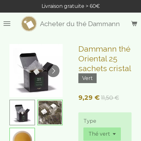
Livraison gratuite > 60€
Passer
au
contenu
Acheter du thé Dammann
principal
Dammann thé
Oriental 25
sachets cristal
Vert
9,29 €
11,50 €
Type