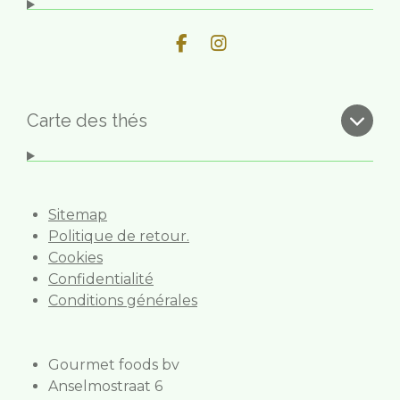
F
I
a
n
c
s
e
t
b
a
Carte des thés
o
g
o
r
k
a
m
Sitemap
Politique de retour.
Cookies
Confidentialité
Conditions générales
Gourmet foods bv
Anselmostraat 6