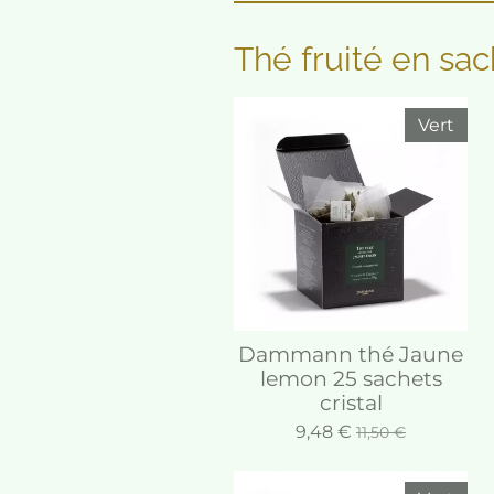
Thé fruité en sac
Vert
Dammann thé Jaune
lemon 25 sachets
cristal
9,48 €
11,50 €