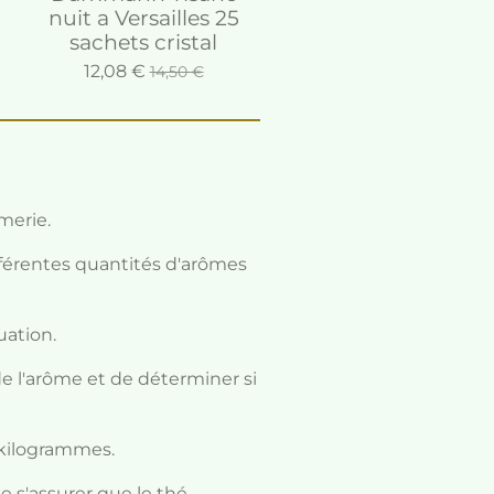
nuit a Versailles 25
sachets cristal
12,08 €
14,50 €
merie.
fférentes quantités d'arômes
uation.
de l'arôme et de déterminer si
5 kilogrammes.
e s'assurer que le thé