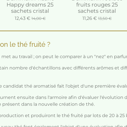
Happy dreams 25
fruits rouges 25
sachets cristal
sachets cristal
12,43 €
11,26 €
14,00 €
13,50 €
 le thé fruité ?
 met au travail ; on peut le comparer à un "nez" en parfu
ain nombre d'échantillons avec différents arômes et di
e candidat thé aromatisé fait l'objet d'une première éval
urnent ensuite dans l'armoire afin d'évaluer l'évolution 
e présent dans la nouvelle création de thé.
production et produiront le thé fruité par lots de 20 à 2
uveau thé font également l'objet d'une évaluation afin d