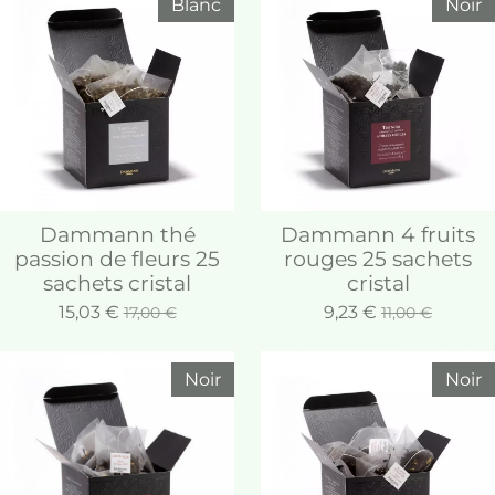
Blanc
Noir
Dammann thé
Dammann 4 fruits
passion de fleurs 25
rouges 25 sachets
sachets cristal
cristal
15,03 €
9,23 €
17,00 €
11,00 €
Noir
Noir