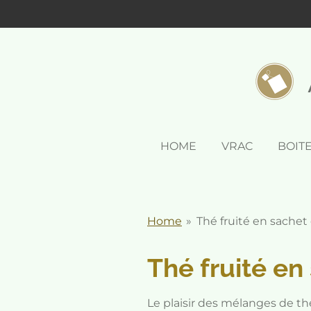
Passer
au
contenu
principal
HOME
VRAC
BOIT
Home
»
Thé fruité en sachet 
Thé fruité en 
Le plaisir des mélanges de thé