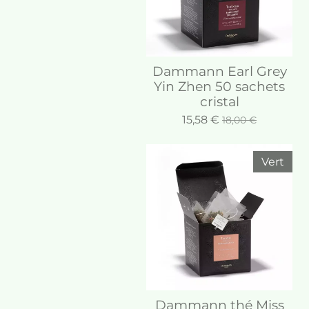
Dammann Earl Grey
Yin Zhen 50 sachets
cristal
15,58 €
18,00 €
Vert
Dammann thé Miss