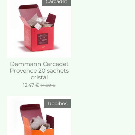
Carcadet
Dammann Carcadet
Provence 20 sachets
cristal
12,47 €
14,00 €
Rooibos