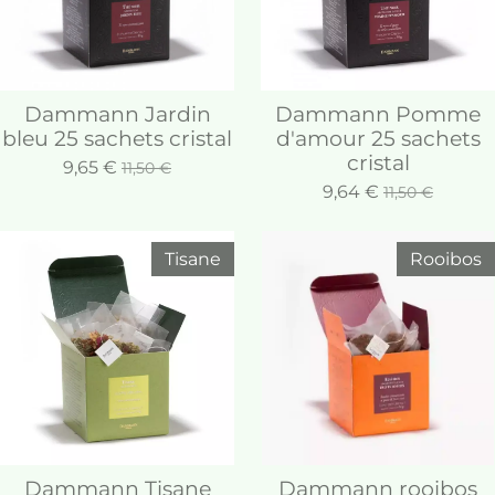
Dammann Jardin
Dammann Pomme
bleu 25 sachets cristal
d'amour 25 sachets
cristal
9,65 €
11,50 €
9,64 €
11,50 €
Tisane
Rooibos
Dammann Tisane
Dammann rooibos