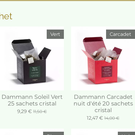
het
Vert
Carcadet
Dammann Soleil Vert
Dammann Carcadet
25 sachets cristal
nuit d'été 20 sachets
cristal
9,29 €
11,50 €
12,47 €
14,00 €