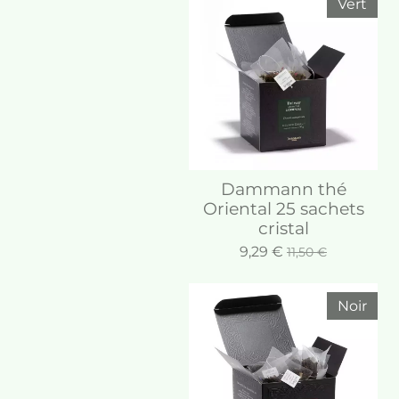
Vert
Dammann thé
Oriental 25 sachets
cristal
9,29 €
11,50 €
Noir