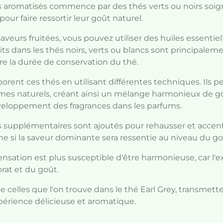
s aromatisés commence par des thés verts ou noirs soi
ur faire ressortir leur goût naturel.
veurs fruitées, vous pouvez utiliser des huiles essentiel
ts dans les thés noirs, verts ou blancs sont principalemen
uire la durée de conservation du thé.
rent ces thés en utilisant différentes techniques. Ils pe
ômes naturels, créant ainsi un mélange harmonieux de go
veloppement des fragrances dans les parfums.
s supplémentaires sont ajoutés pour rehausser et accent
e si la saveur dominante sera ressentie au niveau du go
sensation est plus susceptible d'être harmonieuse, car l
orat et du goût.
 celles que l'on trouve dans le thé Earl Grey, transmettent
périence délicieuse et aromatique.