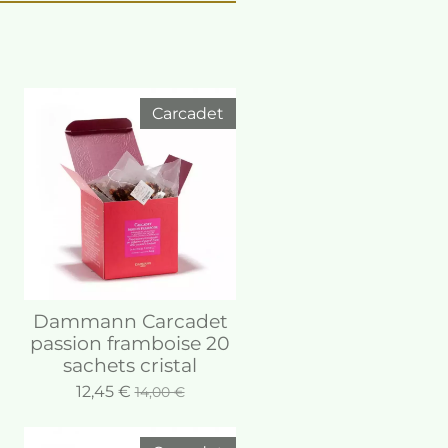
Carcadet
Dammann Carcadet
passion framboise 20
sachets cristal
12,45 €
14,00 €