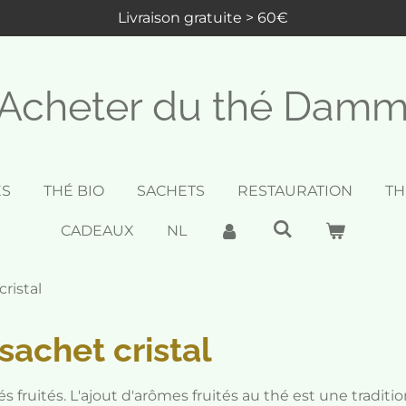
Livraison gratuite > 60€
Acheter du thé Dam
ES
THÉ BIO
SACHETS
RESTAURATION
TH
CADEAUX
NL
cristal
sachet cristal
s fruités. L'ajout d'arômes fruités au thé est une tradit