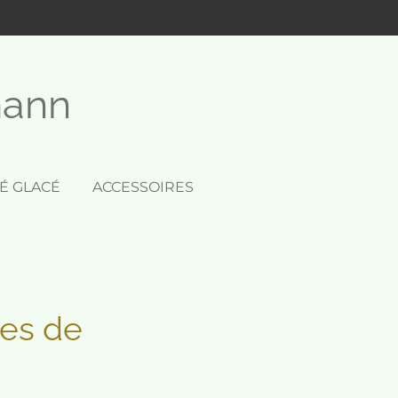
mann
É GLACÉ
ACCESSOIRES
tes de