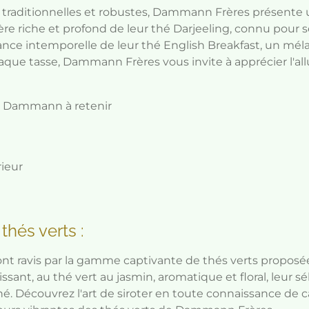
 traditionnelles et robustes, Dammann Frères présente u
ère riche et profond de leur thé Darjeeling, connu pour s
ance intemporelle de leur thé English Breakfast, un mél
haque tasse, Dammann Frères vous invite à apprécier l'al
de Dammann à retenir
ieur
thés verts :
ont ravis par la gamme captivante de thés verts propo
issant, au thé vert au jasmin, aromatique et floral, leur s
thé. Découvrez l'art de siroter en toute connaissance de 