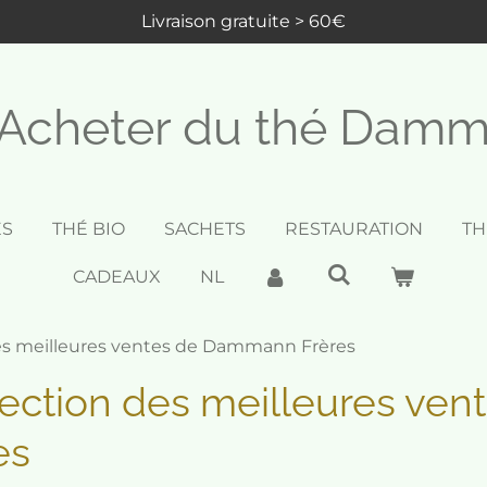
Livraison gratuite > 60€
Acheter du thé Dam
ES
THÉ BIO
SACHETS
RESTAURATION
TH
CADEAUX
NL
des meilleures ventes de Dammann Frères
lection des meilleures ven
es