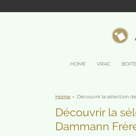
Passer
au
contenu
principal
HOME
VRAC
BOIT
Home
»
Découvrir la sélection 
Découvrir la sé
Dammann Frèr