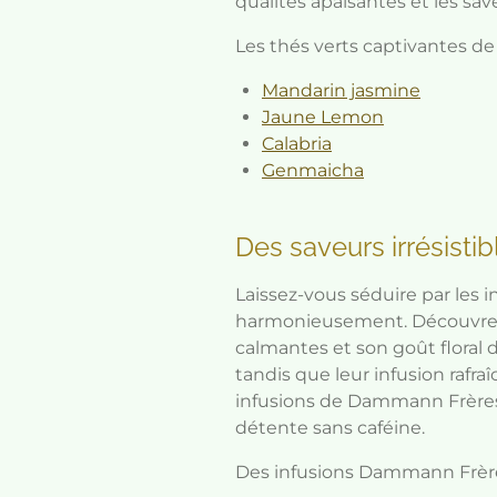
qualités apaisantes et les sa
Les thés verts captivantes 
Mandarin jasmine
Jaune Lemon
Calabria
Genmaicha
Des saveurs irrésistib
Laissez-vous séduire par les
harmonieusement. Découvrez l
calmantes et son goût floral 
tandis que leur infusion rafra
infusions de Dammann Frères
détente sans caféine.
Des infusions Dammann Frère