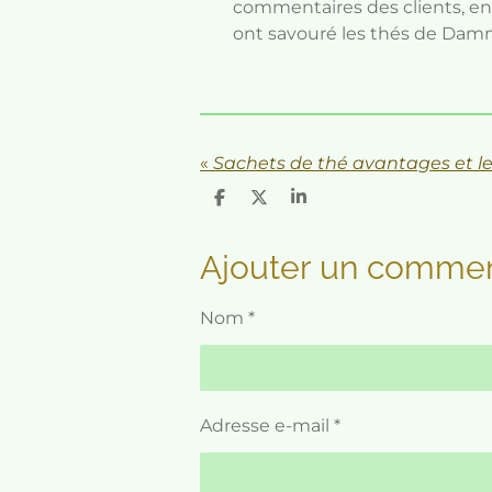
commentaires des clients, en
ont savouré les thés de Dam
«
Sachets de thé avantages et l
P
P
P
a
a
a
r
r
r
t
t
t
Ajouter un commen
a
a
a
g
g
g
e
e
e
Nom *
r
r
r
Adresse e-mail *