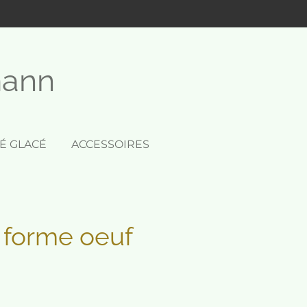
mann
É GLACÉ
ACCESSOIRES
 forme oeuf