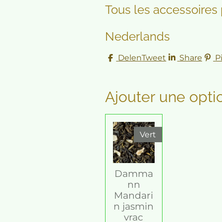
Tous les accessoires 
Nederlands
Delen
Tweet
Share
P
Ajouter une opti
Vert
Damma
nn
Mandari
n jasmin
vrac