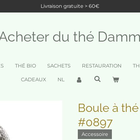
Livraison gratuite > 60€
Acheter du thé Dam
ES
THÉ BIO
SACHETS
RESTAURATION
TH
CADEAUX
NL
Boule à thé
#0897
Accessoire