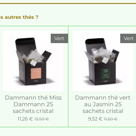
s autres thés ?
Vert
Vert
Dammann thé Miss
Dammann thé vert
Dammann 25
au Jasmin 25
sachets cristal
sachets cristal
11,26 €
9,52 €
13,50 €
11,50 €