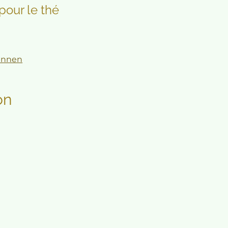
pour le thé
innen
on