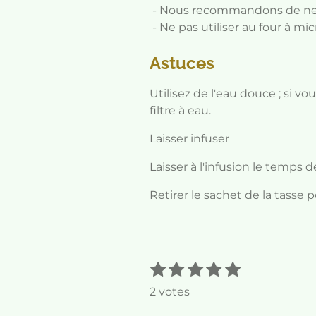
- Nous recommandons de ne pa
- Ne pas utiliser au four à mi
Astuces
Utilisez de l'eau douce ; si v
filtre à eau.
Laisser infuser
Laisser à l'infusion le temps d
Retirer le sachet de la tasse 
1
2
3
4
5
E
É
n
é
é
é
é
é
v
2 votes
v
t
t
t
t
t
a
o