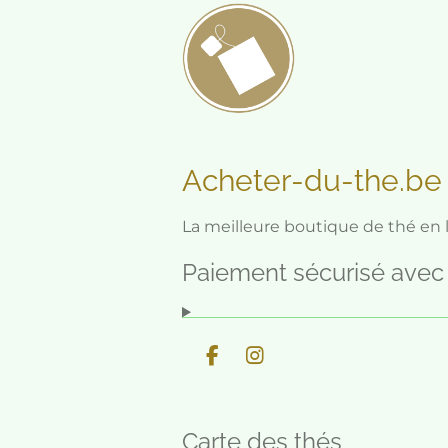
Acheter-du-the.b
La meilleure boutique de thé en
Paiement sécurisé avec
F
I
a
n
c
s
e
t
Carte des thés
b
a