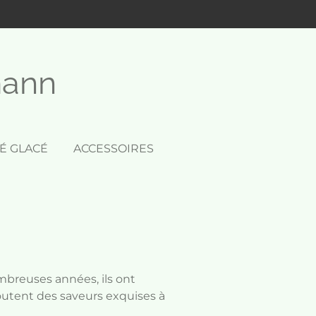
mann
É GLACÉ
ACCESSOIRES
mbreuses années, ils ont
outent des saveurs exquises à