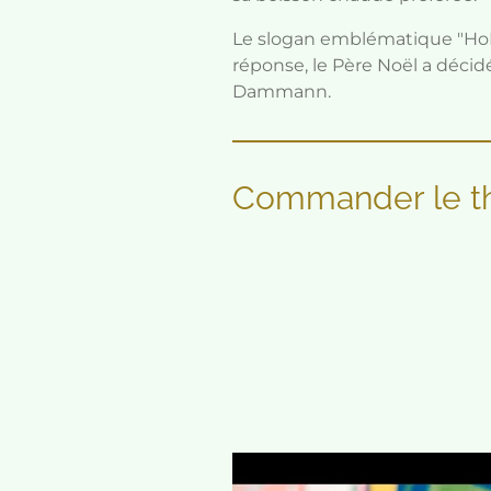
Le slogan emblématique "HoHo
réponse, le Père Noël a décidé
Dammann.
Commander l
e 