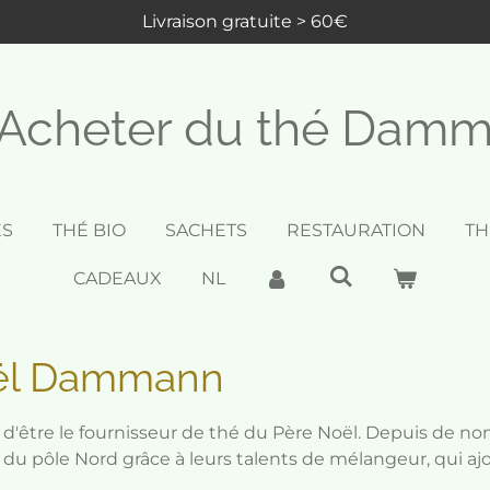
Livraison gratuite > 60€
Acheter du thé Dam
ES
THÉ BIO
SACHETS
RESTAURATION
TH
CADEAUX
NL
oël Dammann
'être le fournisseur de thé du Père Noël. Depuis de no
du pôle Nord grâce à leurs talents de mélangeur, qui aj