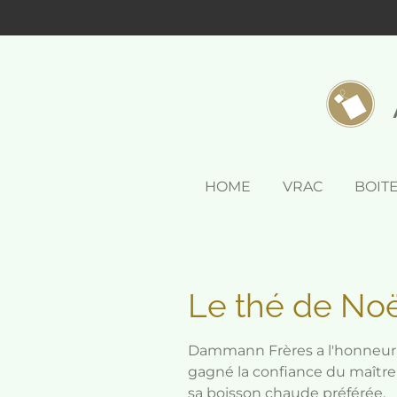
Passer
au
contenu
principal
HOME
VRAC
BOIT
Le thé de N
Dammann Frères a l'honneur d
gagné la confiance du maître 
sa boisson chaude préférée.