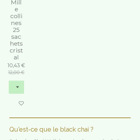
Mill
e
colli
nes
25
sac
hets
crist
al
10,43 €
12,00 €
M'avertir si disponible
Qu'est-ce que le black chai ?